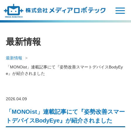
N
a
v
i
g
最新情報
a
t
i
最新情報
o
「MONOist」連載記事にて『姿勢改善スマートデバイスBodyEy
n
e』が紹介されました
2026.04.09
「MONOist」連載記事にて『姿勢改善スマー
トデバイスBodyEye』が紹介されました