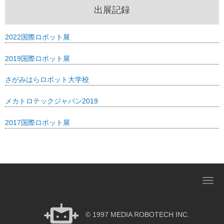
出展記録
2022国際ロボット展
2019国際ロボット展
さがみはらロボット大学校
メカトロテックジャパン2019
2017国際ロボット展
N
a
v
© 1997 MEDIA ROBOTECH INC.
i