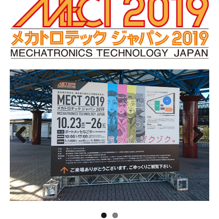
Prev
Next
ious