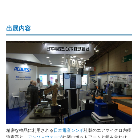
出展内容
精密な検品に利用される
日本電産シンポ
社製のエアマイクロ内径
測定器と、
デンソ－ウェーブ
社製ロボットアームと組み合わせ、