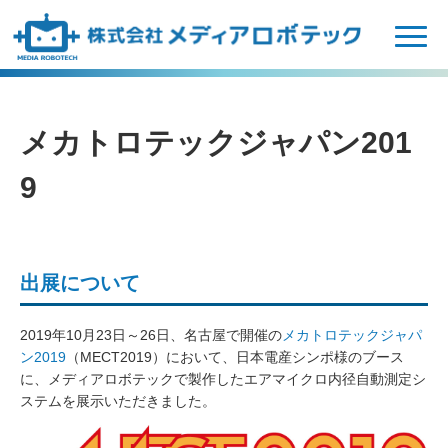
N
a
v
i
g
メカトロテックジャパン201
a
t
9
i
o
n
出展について
2019年10月23日～26日、名古屋で開催の
メカトロテックジャパ
ン2019
（MECT2019）において、日本電産シンポ様のブース
に、メディアロボテックで製作したエアマイクロ内径自動測定シ
ステムを展示いただきました。