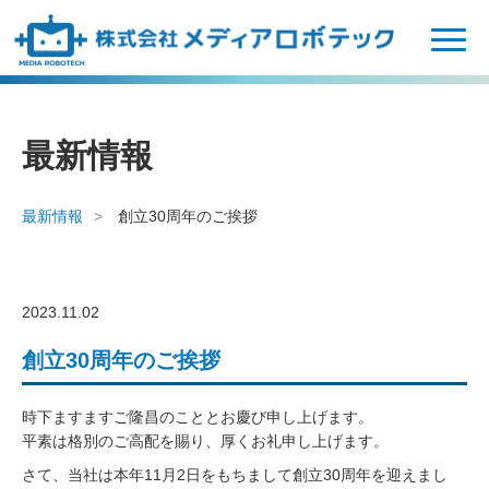
N
a
v
i
g
最新情報
a
t
i
最新情報
創立30周年のご挨拶
o
n
2023.11.02
創立30周年のご挨拶
時下ますますご隆昌のこととお慶び申し上げます。
平素は格別のご高配を賜り、厚くお礼申し上げます。
さて、当社は本年11月2日をもちまして創立30周年を迎えまし