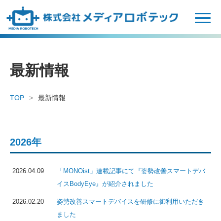
N
a
v
i
g
最新情報
a
t
i
TOP
最新情報
o
n
2026年
2026.04.09
「MONOist」連載記事にて『姿勢改善スマートデバ
イスBodyEye』が紹介されました
2026.02.20
姿勢改善スマートデバイスを研修に御利用いただき
ました