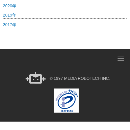
2020年
2019年
2017年
N
a
v
© 1997 MEDIA ROBOTECH INC.
i
g
a
t
i
o
n